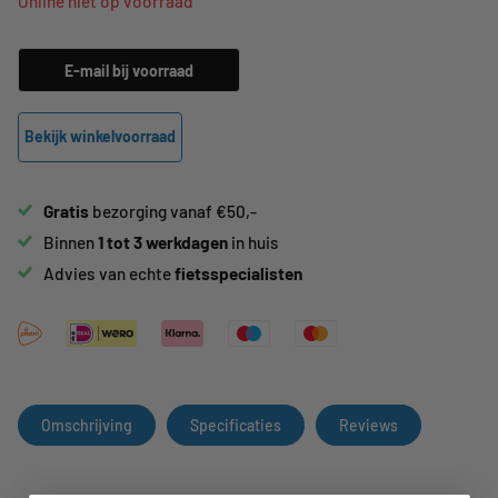
Online niet op voorraad
E-mail bij voorraad
Bekijk winkelvoorraad
Gratis
bezorging vanaf €50,-
Binnen
1 tot 3 werkdagen
in huis
Advies van echte
fietsspecialisten
Omschrijving
Specificaties
Reviews