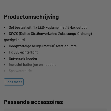
Productomschrijving
Set bestaat uit: 1 x LED-koplamp met 12-lux output
StVZO (Duitse Straßenverkehrs-Zulassungs-Ordnung)
goedgekeurd
Hoogwaardige beugel met 60° rotatieruimte
1 x LED-achterlicht
Universele houder
Inclusief batterijen en houders
Spatwaterdicht
Lees meer
Deze compacte, officieel STVZO goedgekeurde lampenset bestaat
uit een voor- en een achterlicht in een spatwaterdichte kunststof
behuizing. De 12 lux LED-voorlamp met drie lichtstanden kan uit de
Passende accessoires
houder genomen worden en dan ook als zaklamp functioneren. De
houder laat zich makkelijk bevestigen aan buizen met