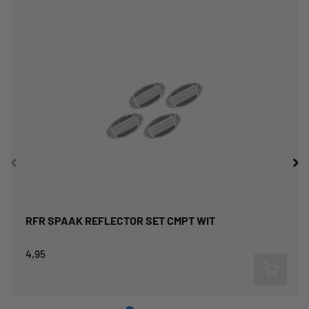
verschillende diameters. Dus niet alleen aan je stuur, maar
bijvoorbeeld ook aan een tentstok. Het rode achterlicht wordt door
middel van een rubber klembandje gefixeerd.
Specificaties:
Kleur:
wit
Materiaal:
kunststof
Maat:
voor: (L x B x H) 95 x 45 x 40 mm achter: (L x B x H) 65 x 25
x 35 mm
Gewicht:
150 g (incl. batterijen)
RFR SPAAK REFLECTOR SET CMPT WIT
4,95