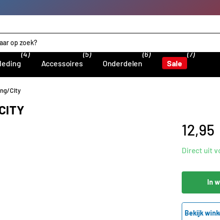
(4)
(5)
(6)
(7)
leding
Accessoires
Onderdelen
Sale
ing/City
CITY
12,95
Direct uit 
In 
Bekijk wink