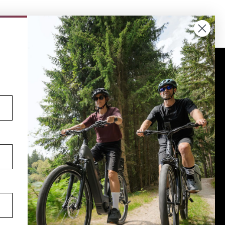
Volg ons op social media
YouTube
facebook
Instagram
Pinterest
TikTok