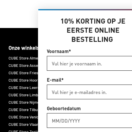
10% KORTING OP JE
EERSTE ONLINE
BESTELLING
Onze winkels
Merken
Voornaam*
CUBE Store Almelo
CUBE E-bikes
CUBE Store Assen
CUBE fietsen
CUBE Store Friesland
CUBE accessoires
E-mail*
CUBE Store Hoorn
CUBE onderdelen
CUBE Store Leersum
CUBE fietskleding
CUBE Store Limburg
ACID
CUBE Store Nijmegen
Natural Fit
Geboortedatum
CUBE Store Tilburg
Newmen
CUBE Store Venlo
Schwalbe
CUBE Store Vlaardingen
Thule
CUBE Store Zeeland