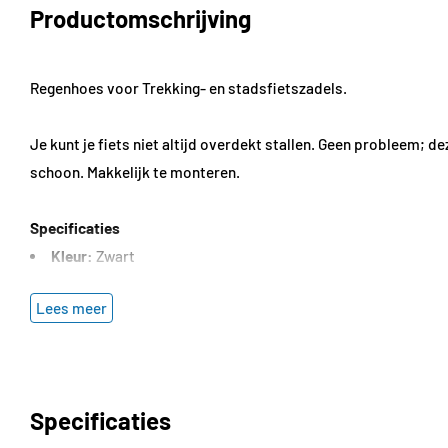
Productomschrijving
Regenhoes voor Trekking- en stadsfietszadels.
Je kunt je fiets niet altijd overdekt stallen. Geen probleem; 
schoon. Makkelijk te monteren.
Specificaties
Kleur:
Zwart
Materiaal:
Lycra, PVC
Lees meer
Maat:
(LxB) 254-280 x 203-244 mm
Gewicht:
22 g
Specificaties