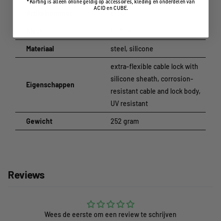
*Korting is alleen online geldig op accessoires, kleding en onderdelen van
Maat:
(DxL) 10 x 1300 mm
ACID en CUBE.
Artikelnummer
13312
Gewicht:
252 g
Kleur
BLACK
Materiaal
steel, silicone
extra-flexible cable lock with
silicone sheath, corrosion-
Eigenschappen
resistant cable and lock body,
UV resistant
Gewicht
252 gram
Reviews
Wees de eerste om een review te schrijven