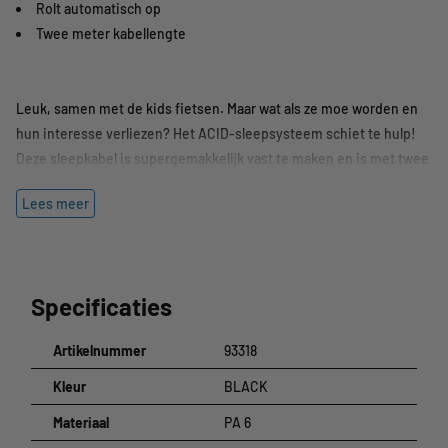
Rolt automatisch op
Twee meter kabellengte
Leuk, samen met de kids fietsen. Maar wat als ze moe worden en
hun interesse verliezen? Het ACID-sleepsysteem schiet te hulp!
Deze sleepkabel is supergemakkelijk vast te maken en is met twee
meter lang genoeg om een veilige afstand tussen jou en je kind te
Lees meer
bewaren. Ook veilig: dankzij het automatische oprolmechanisme
blijft de kabel altijd op spanning.
Specificaties
Artikelnummer
93318
Kleur
BLACK
Materiaal
PA 6