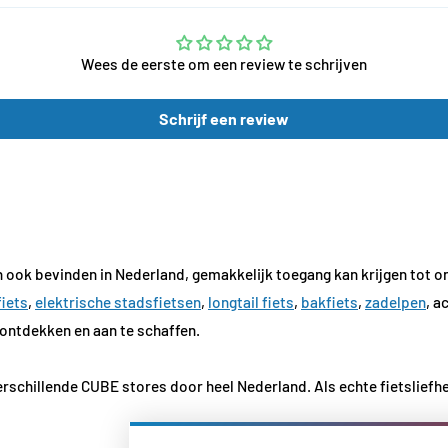
Wees de eerste om een review te schrijven
Schrijf een review
 ook bevinden in Nederland, gemakkelijk toegang kan krijgen tot o
fiets
,
elektrische stadsfietsen
,
longtail fiets
,
bakfiets
,
zadelpen
, a
ontdekken en aan te schaffen.
rschillende CUBE stores door heel Nederland. Als echte fietsliefhe