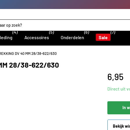
(4)
(5)
(6)
(7)
leding
Accessoires
Onderdelen
Sale
TREKKING DV 40 MM 28/38-622/630
 MM 28/38-622/630
6,95
Direct uit 
In 
Bekijk wi