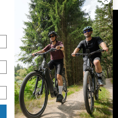
Volg ons op social media
YouTube
facebook
Instagram
Pinterest
TikTok