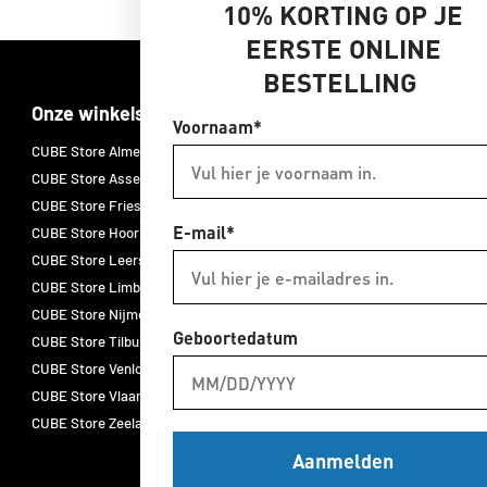
10% KORTING OP JE
EERSTE ONLINE
BESTELLING
Onze winkels
Merken
Voornaam*
CUBE Store Almelo
CUBE E-bikes
CUBE Store Assen
CUBE fietsen
CUBE Store Friesland
CUBE accessoires
E-mail*
CUBE Store Hoorn
CUBE onderdelen
CUBE Store Leersum
CUBE fietskleding
CUBE Store Limburg
ACID
CUBE Store Nijmegen
Natural Fit
Geboortedatum
CUBE Store Tilburg
Newmen
CUBE Store Venlo
Schwalbe
CUBE Store Vlaardingen
Thule
CUBE Store Zeeland
Aanmelden