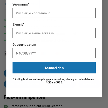
Bekijk winkelvoorraad
Voornaam*
Gratis bezorging vanaf €50,-
E-mail*
Fietsen
volledig
rijklaar
geleverd
Bestelde accessoires
gratis
gemonteerd
Binnen
10 tot 12 werkdagen
thuisbezorgd
Geboortedatum
Aanmelden
Omschrijving
Bijpassende accessoires
*Korting is alleen online geldig op accessoires, kleding en onderdelen van
ACID en CUBE.
Vaak samen gekocht
Specificaties
Reviews
Plus- en minpunten
Frame van superlicht C:68X-carbon