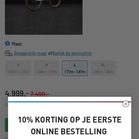
Maat
?
of
Bepaal mijn maat
Bekijk de geometrie
S
M
L
XL
1.60m - 1.70m
1.68m - 1.79m
1.77m - 1.87m
1.85m - 1.95m
4.999,-
7.499,-
Direct uit voorraad leverbaar
10% KORTING OP JE EERSTE
In winkelwagen
ONLINE BESTELLING