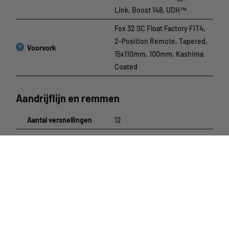
Link, Boost 148, UDH™
Fox 32 SC Float Factory FIT4,
2-Position Remote, Tapered,
?
Voorvork
15x110mm, 100mm, Kashima
Coated
Aandrijflijn en remmen
Aantal versnellingen
12
Sram XX1 Eagle AXS™, 12-
?
Derailleur achter
Speed
?
Shifters
Sram Eagle AXS™ Controller
?
Crankset
Sram XX1 Eagle™ DUB SL, 32T
Sram XG-1299 Eagle™
?
Cassette
Rainbow, 10-52T