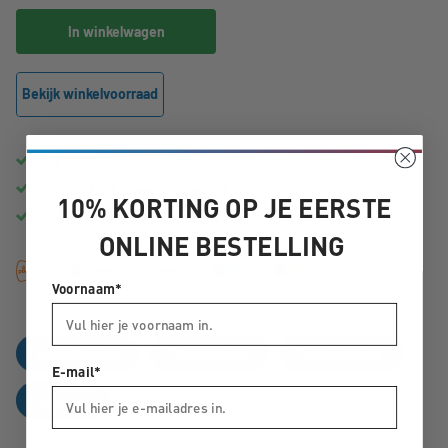
In winkelwagen
Bekijk winkelvoorraad
Gratis
bezorging vanaf €50,-
Binnen
1 tot 3 werkdagen
in huis
10% KORTING OP JE EERSTE
Advies van echte
fietsspecialisten
ONLINE BESTELLING
Voornaam*
Omschrijving
Accessoires
Specificaties
E-mail*
Reviews