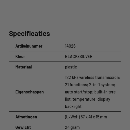
Specificaties
Artikelnummer
14026
Kleur
BLACK/SILVER
Materiaal
plastic
122 kHz wireless transmission;
21 functions; 2-in-1 system;
Eigenschappen
auto start/stop; built-in tyre
list; temperature; display
backlight
Afmetingen
(LxWxH) 57 x 41 x 15 mm
Gewicht
24 gram