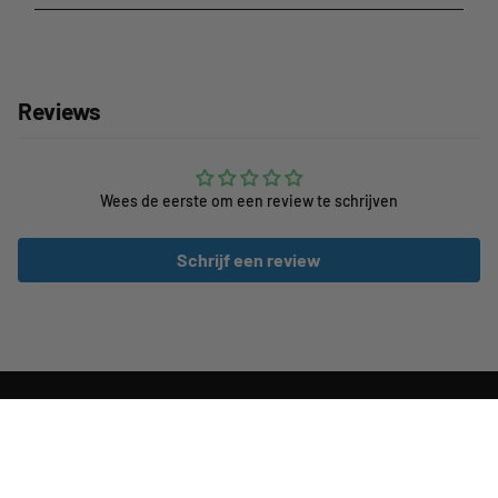
Reviews
Wees de eerste om een review te schrijven
Schrijf een review
Klantenservice
CUBE Stores Nederland