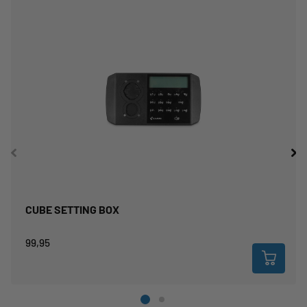
Materiaal:
kunststof
Maat:
(LxBxH) 57 x 41 x 15 mm
Gewicht:
24 g
CUBE SETTING BOX
99,95