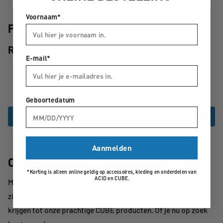
Voornaam*
Productomschrijving
Reviews
E-mail*
Wees de eerste om een review te schrijven
Geboortedatum
Schrijf een review
Aanmelden
Over CUBE Stores Nederland
*Korting is alleen online geldig op accessoires, kleding en onderdelen van
ACID en CUBE.
Met onze webshop zorgen we ervoor dat iedereen, waar ze
zich ook bevinden in Nederland, gemakkelijk toegang kan
krijgen tot onze prachtige CUBE producten. Of je nu op zoek