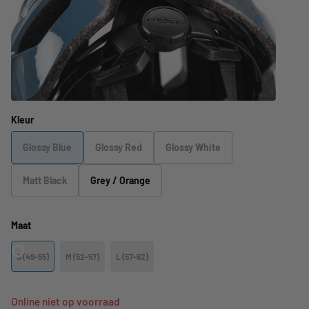
Kleur
Glossy Blue
Glossy Red
Glossy White
Matt Black
Grey / Orange
Maat
S (49-55)
M (52-57)
L (57-62)
Online niet op voorraad