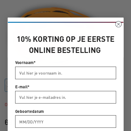
10% KORTING OP JE EERSTE
ONLINE BESTELLING
Voornaam*
XS (46-51)
S (49-55)
M (52-57)
L (57-62)
E-mail*
Online niet op voorraad
Geboortedatum
69,95