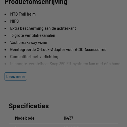
Productomschrijving
MTB Trail helm
MIPS
Extra bescherming aan de achterkant
13 grote ventilatiekanalen
Vast breakaway vizier
Geïntegreerde X-Lock-Adapter voor ACID Accessoires
Compatibel met verlichting
In hoogte-verstelbaar Snap 360 Fit-systeem kan met één hand
worden aangepast voor de perfecte pasvorm
Lees meer
In-Mould Constructie
Platte verstellers
Uitneembare en wasbare voering
Duraflex Gesp
Specificaties
NF Ergonomie concept
Matte afwerking
Modelcode
16437