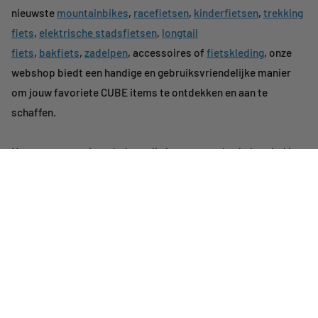
nieuwste
mountainbikes
,
racefietsen
,
kinderfietsen
,
trekking
fiets
,
elektrische stadsfietsen
,
longtail
fiets
,
bakfiets
,
zadelpen
, accessoires of
fietskleding
, onze
webshop biedt een handige en gebruiksvriendelijke manier
om jouw favoriete CUBE items te ontdekken en aan te
schaffen.
Naast onze mooie webshop, die je nu gevonden hebt, vind je
verschillende CUBE stores door heel Nederland. Als echte
fietsliefhebber is dit dé plek voor jouw fietsen,
mountainbikes en accessoires!
Klantenservice
CUBE Stores Nederland