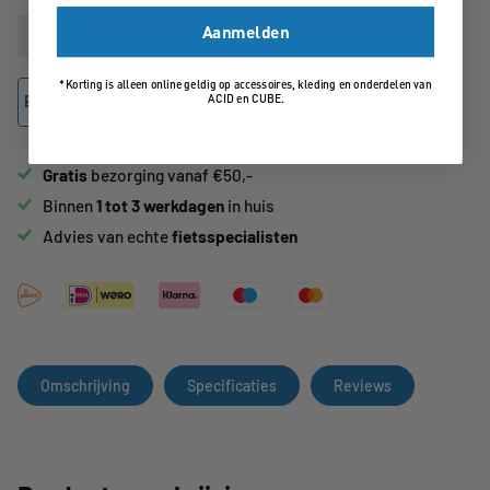
Aanmelden
E-mail bij voorraad
*Korting is alleen online geldig op accessoires, kleding en onderdelen van
ACID en CUBE.
Bekijk winkelvoorraad
Gratis
bezorging vanaf €50,-
Binnen
1 tot 3 werkdagen
in huis
Advies van echte
fietsspecialisten
Omschrijving
Specificaties
Reviews