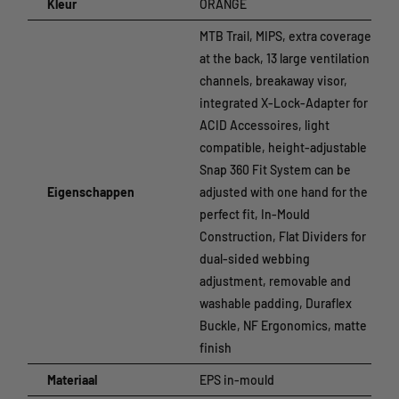
Kleur
ORANGE
Elke mountainbike-avontuur begint wanneer het bekende pad
MTB Trail, MIPS, extra coverage
eindigt en je afslaat naar onbekend terrein. De STRAY zorgt ervoor
at the back, 13 large ventilation
dat je snel, veilig en stijlvol de heuvels afkomt. Hij is uitgerust met
channels, breakaway visor,
de nieuwste Mips-technologie, extra bvescherming voor de nek
integrated X-Lock-Adapter for
en een stevig vizier om maximale bescherming voor je hoofd te
ACID Accessoires, light
garanderen. 13 ventilatieopeningen helpen je hoofd koel te houden
compatible, height-adjustable
tijdens het rijden - zowel bergop als bergaf. Aan de achterkant
Snap 360 Fit System can be
hebben we ook ons nieuwe X-Lock-systeem geïntegreerd voor
Eigenschappen
adjusted with one hand for the
het monteren van compatibele accessoires zoals verlichting. Hij is
perfect fit, In-Mould
voorzien van een Duraflex gesp, ons betrouwbare Snap 360-
Construction, Flat Dividers for
pasvormsysteem, een gemakkelijk verstelbare bandverdeler en
dual-sided webbing
geoptimaliseerde voering voor een perfecte pasvorm.
adjustment, removable and
washable padding, Duraflex
Buckle, NF Ergonomics, matte
finish
Materiaal
EPS in-mould