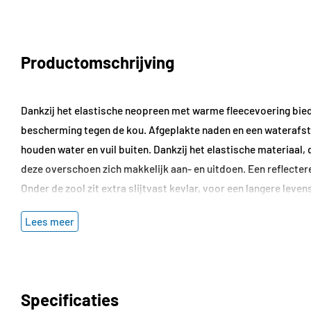
Productomschrijving
Dankzij het elastische neopreen met warme fleecevoering 
bescherming tegen de kou. Afgeplakte naden en een waterafs
houden water en vuil buiten. Dankzij het elastische materiaal, 
deze overschoen zich makkelijk aan- en uitdoen. Een reflectere
Onder de zool zit extra slijtvast kevlar, voor een langere leven
Lees meer
Specificaties