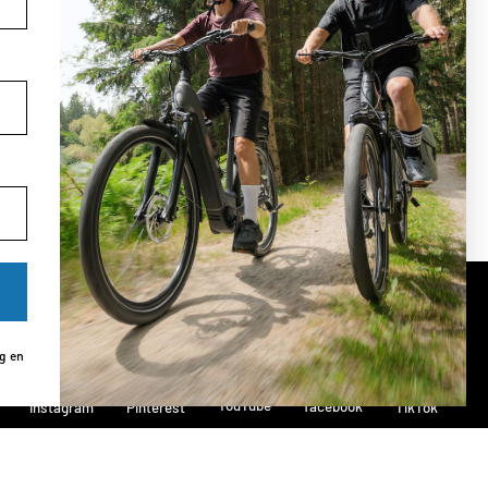
Volg ons op social media
ng en
YouTube
facebook
Instagram
Pinterest
TikTok