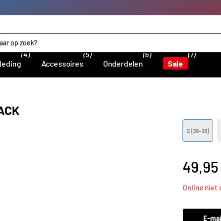
(4)
(5)
(6)
(7)
leding
Accessoires
Onderdelen
Sale
ACK
S (36-38)
49,95
Online niet
E-mai