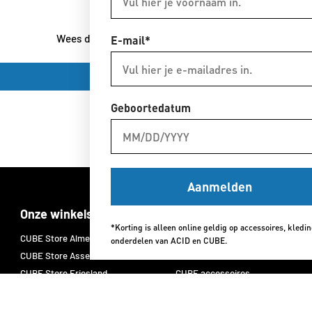
Wees de eerste om een review te schrijven
E-mail*
Schrijf een review
Geboortedatum
Aanmelden
Onze winkels
Merken
*Korting is alleen online geldig op accessoires, kledi
CUBE Store Almelo
CUBE E-bikes
onderdelen van ACID en CUBE.
CUBE Store Assen
CUBE fietsen
CUBE Store Friesland
CUBE accessoires
CUBE Store Hoorn
CUBE onderdelen
CUBE Store Leersum
CUBE fietskleding