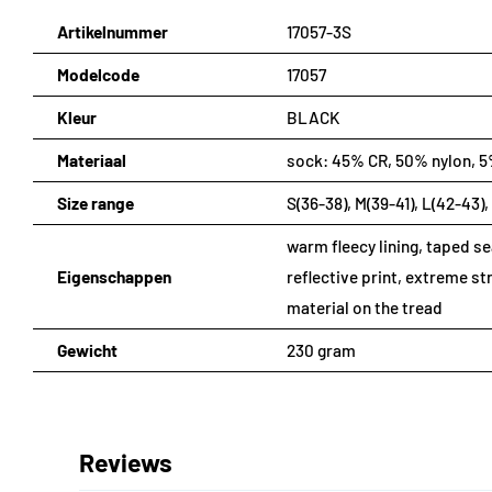
Artikelnummer
17057-3S
Modelcode
17057
Kleur
BLACK
Materiaal
sock: 45% CR, 50% nylon, 5
Size range
S(36-38), M(39-41), L(42-43)
warm fleecy lining, taped s
Eigenschappen
reflective print, extreme st
material on the tread
Gewicht
230 gram
Reviews