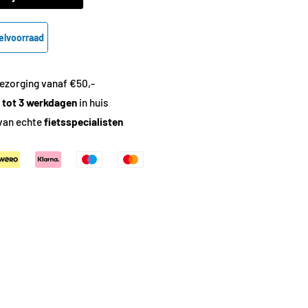
elvoorraad
ezorging vanaf €50,-
1 tot 3 werkdagen
in huis
van echte
fietsspecialisten