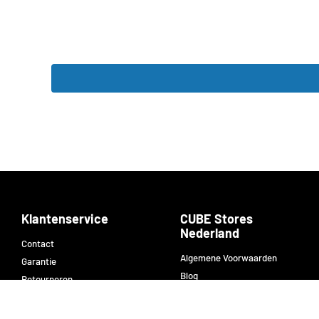
Klantenservice
CUBE Stores
Nederland
Contact
Algemene Voorwaarden
Garantie
Blog
Retourneren
Nieuws
Verzenden en bezorgen
Over ons
Klachtenregeling