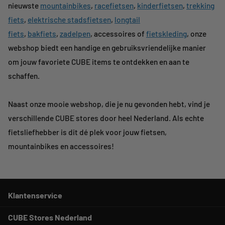
nieuwste
mountainbikes
,
racefietsen
,
kinderfietsen
,
trekking
fiets
,
elektrische stadsfietsen
,
longtail
fiets
,
bakfiets
,
zadelpen
, accessoires of
fietskleding
, onze
webshop biedt een handige en gebruiksvriendelijke manier
om jouw favoriete CUBE items te ontdekken en aan te
schaffen.
Naast onze mooie webshop, die je nu gevonden hebt, vind je
verschillende CUBE stores door heel Nederland. Als echte
fietsliefhebber is dit dé plek voor jouw fietsen,
mountainbikes en accessoires!
Klantenservice
CUBE Stores Nederland