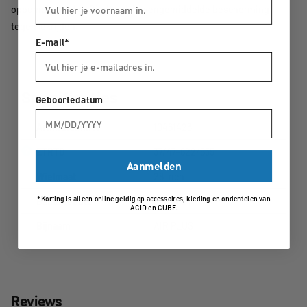
oppompen nodig. Biedt ook bovengemiddelde bescherming
tegen lekrijden.
E-mail*
Specificaties
Geboortedatum
Artikelnummer
10461423
?
ETRTO
37/47-622/635
Aanmelden
Wielmaat
28 inch
*Korting is alleen online geldig op accessoires, kleding en onderdelen van
Bandbreedte
37-47MM
ACID en CUBE.
Bijnaam
AIR PLUS
Reviews