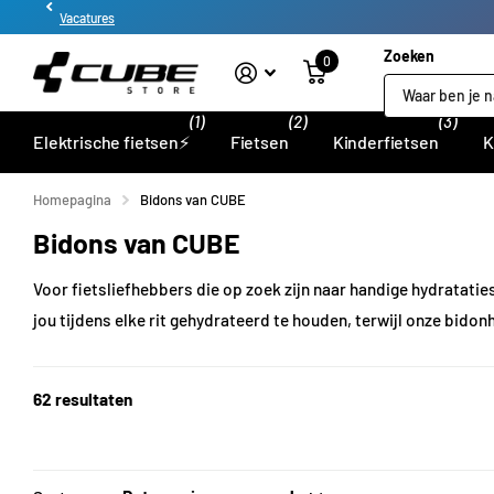
Vacatures
Zoeken
0
(1)
(2)
(3)
Elektrische fietsen⚡
Fietsen
Kinderfietsen
K
Homepagina
Bidons van CUBE
Bidons van CUBE
Voor fietsliefhebbers die op zoek zijn naar handige hydratat
jou tijdens elke rit gehydrateerd te houden, terwijl onze bido
62 resultaten