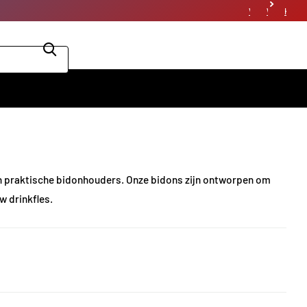
Vacatures
Winkels
Winkel
Klantenservice
 en praktische bidonhouders. Onze bidons zijn ontworpen om
w drinkfles.