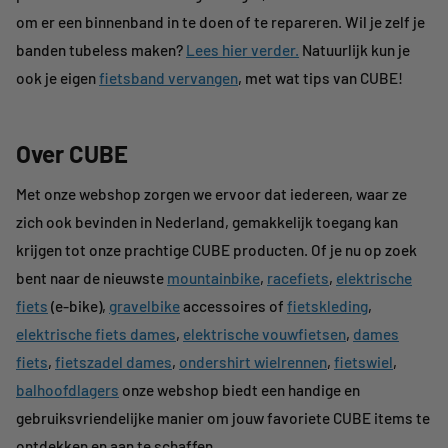
om er een binnenband in te doen of te repareren. Wil je zelf je
banden tubeless maken?
Lees hier verder.
Natuurlijk kun je
ook je eigen
fietsband vervangen
, met wat tips van CUBE!
Over CUBE
Met onze webshop zorgen we ervoor dat iedereen, waar ze
zich ook bevinden in Nederland, gemakkelijk toegang kan
krijgen tot onze prachtige CUBE producten. Of je nu op zoek
bent naar de nieuwste
mountainbike
,
racefiets
,
elektrische
fiets
(e-bike),
gravelbike
accessoires of
fietskleding
,
elektrische fiets dames
,
elektrische vouwfietsen
,
dames
fiets
,
fietszadel dames
,
ondershirt wielrennen
,
fietswiel
,
balhoofdlagers
onze webshop biedt een handige en
gebruiksvriendelijke manier om jouw favoriete CUBE items te
ontdekken en aan te schaffen.