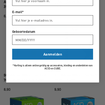
ACID TUBE 16" JUNIOR/MTB AV
CUBE TUBE 26 INCH MTB SV
35MM 47/57-305
40MM
E-mail*
6,95
5,95
Nieuw
Geboortedatum
Aanmelden
*Korting is alleen online geldig op accessoires, kleding en onderdelen van
ACID en CUBE.
SCHWALBE INNER TUBE SV15
SCHWALBE INNER TUBE SV17
700C 18/28-622/630 50MM
28 INCH 50MM
8,90
9,90