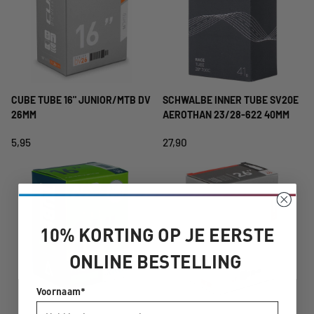
CUBE TUBE 16" JUNIOR/MTB DV
SCHWALBE INNER TUBE SV20E
26MM
AEROTHAN 23/28-622 40MM
5,95
27,90
10% KORTING OP JE EERSTE
ONLINE BESTELLING
Voornaam*