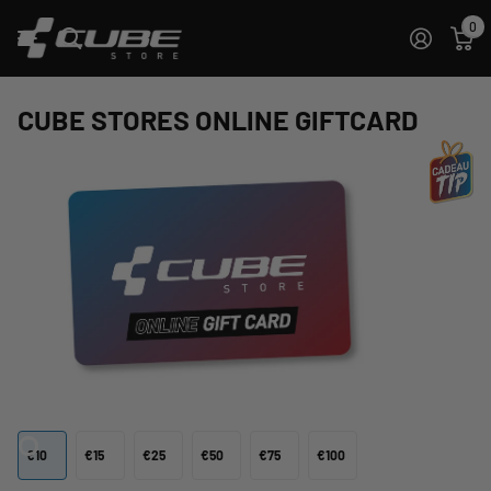
0
CUBE STORES ONLINE GIFTCARD
€10
€15
€25
€50
€75
€100