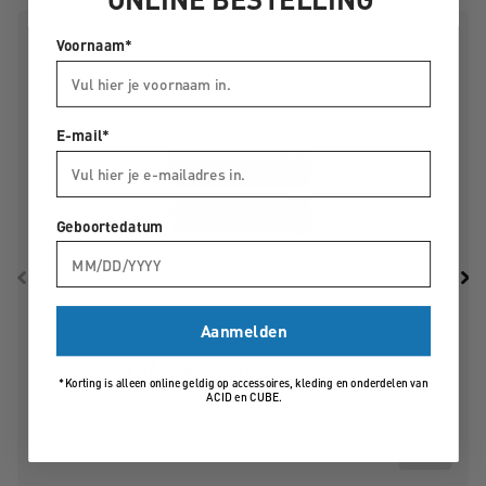
Kleur:
zwart/rood
Materiaal:
Shock X, polypropyleen
Voornaam*
Maat:
(DxL) 31 x 132 mm
Gewicht:
107 g
E-mail*
Geboortedatum
Aanmelden
CUBE GRIPS RACE BLACK/BLACK
*Korting is alleen online geldig op accessoires, kleding en onderdelen van
ACID en CUBE.
19,95