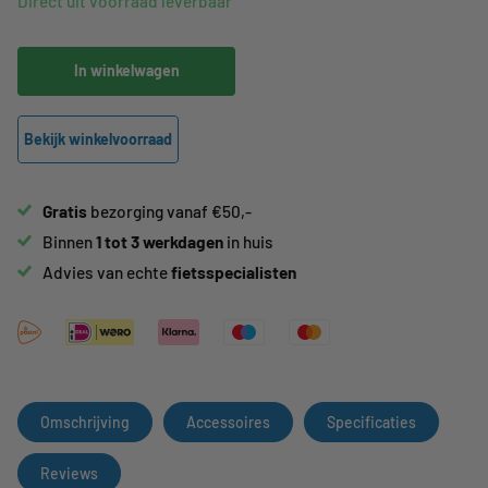
Direct uit voorraad leverbaar
In winkelwagen
Bekijk winkelvoorraad
Gratis
bezorging vanaf €50,-
Binnen
1 tot 3 werkdagen
in huis
Advies van echte
fietsspecialisten
Omschrijving
Accessoires
Specificaties
Reviews