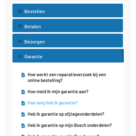
Bestellen
Betalen
Wat is de status van mijn bestelling?
Kan ik mijn oude fiets inruilen?
Bezorgen
Hoe kan ik betalen?
Kan ik iets toevoegen aan mijn bestelling?
Garantie
Wat zijn de verzendkosten?
Kan ik een reservering plaatsen?
Wanneer wordt mijn fiets afgeleverd?
Hoe werkt de ING rentepunten
Hoe werkt een reparatieverzoek bij een
kortingscode?
online bestelling?
Wanneer wordt mijn bestelling verzonden?
Bestelling wijzigen of annuleren
Hoe meld ik mijn garantie aan?
Kan ik mijn bestelling afhalen?
Hoe lang heb ik garantie?
Bezorgen jullie de fiets rijklaar?
Heb ik garantie op slijtageonderdelen?
Heb ik garantie op mijn Bosch onderdelen?