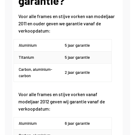
garantie?
Kan ik een product ruilen?
Meer informatie gebruik flow app
Voor alle frames en stijve vorken van modeljaar
Hoe werkt het retourneren?
Hoe werkt mijn Purion 200 display?
2011 en ouder geven we garantie vanaf de
Hoe kom ik aan een retourformulier?
Hoe werkt mijn Kiox 300/ Kiox 500
verkoopdatum:
display?
Hoe kan ik mijn bestelling retourneren
Aluminium
5 jaar garantie
vanuit België?
Hoe werkt het verbinden met de Flow
app?
Titanium
5 jaar garantie
Hoe werkt het display van mijn e-bike?
Carbon, aluminium-
2 jaar garantie
carbon
Voor alle frames en stijve vorken vanaf
modeljaar 2012 geven wij garantie vanaf de
verkoopdatum:
Aluminium
6 jaar garantie